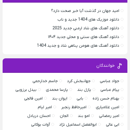
امید جهان در گذشت آیا خبر صحت دارد؟
دانلود موزیک های 1404 جدید و ناب
دانلود آهنگ های شاد ارمنی جدید 2025
دانلود آهنگ های سنتی و محلی جدید ۱۴۰۴
دانلود آهنگ های هومن پناهی شاد و جدید 1404
خوانندگان
جواد عباسی
جهانبخش کرد
جاسم خدارحمی
پیام عباسی
پازل بند
پارسا محمدی
بیدل برزویی
بهنام حسن زاده
بابی
ایوان بند
امین فالجی
امین غلامیاری
امیرحافظ رنجبر
امیر لیام
امیر رمضانی
امو بند
الجان
احسان دریادل
ابی عالی
ابوالفضل اسماعیل نژاد
آوات بوکانی