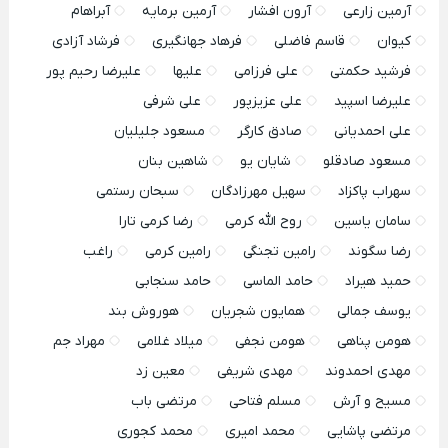
آرمین زارعی
آرون افشار
آرمین برمایه
آبراهام
کیوان
قاسم فاضلی
فرهاد جهانگیری
فرشاد آزادی
فرشید حکمتی
علی فرزامی
علیها
علیرضا رحیم پور
علیرضا اسپید
علی عزیزپور
علی شرفی
علی احمدیانی
صادق کارگر
مسعود جلیلیان
مسعود صادقلو
شایان یو
شاهین بنان
سهراب پاکزاد
سهیل مهرزادگان
سبحان رستمی
سامان یاسین
روح الله کرمی
رضا کرمی تارا
رضا سگوند
رامین تجنگی
رامین کرمی
راغب
حمید هیراد
حامد الماسی
حامد سنجابی
یوسف جمالی
همایون شجریان
هوروش بند
هومن پناهی
هومن نجفی
میلاد غلامی
مهراد جم
مهدی احمدوند
مهدی شریفی
معین زد
مسیح و آرش
مسلم فتاحی
مرتضی باب
مرتضی پاشایی
محمد امیری
محمد کجوری