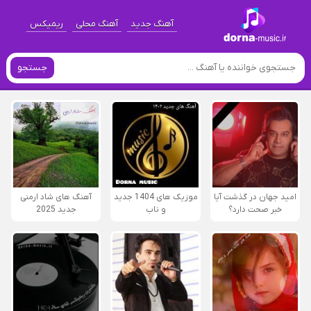
آهنگ جدید
آهنگ محلی
ریمیکس
جستجو
امید جهان در گذشت آیا
موزیک های 1404 جدید
آهنگ های شاد ارمنی
خبر صحت دارد؟
و ناب
جدید 2025