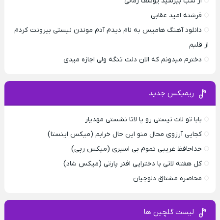
از شب بپرسید یوسف زمانی
فرشته امید عقابی
دانلود آهنگ هامیس به نام دیدم آدم موندن نیستی بیرونت کردم
از قلبم
دخترم میدونم که الان دلت تنگه ولی اجازه میدی
ریمیکس جدید
بابا تو لات نیستی رو پا لاتا نشستی مهدیار
کجایی آرزوی محال منو این حال خرابم (میکس اینستا)
خداحافظ غریبی تموم بی اسیری (میکس رپی)
کل هفته لاتی با دخترایی افتر پارتی (میکس شاد)
محاصره مشتاق دلوجیان
لیست گلچین ها