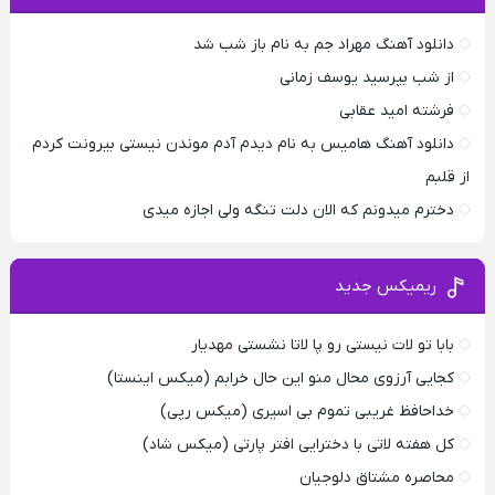
دانلود آهنگ مهراد جم به نام باز شب شد
از شب بپرسید یوسف زمانی
فرشته امید عقابی
دانلود آهنگ هامیس به نام دیدم آدم موندن نیستی بیرونت کردم
از قلبم
دخترم میدونم که الان دلت تنگه ولی اجازه میدی
ریمیکس جدید
بابا تو لات نیستی رو پا لاتا نشستی مهدیار
کجایی آرزوی محال منو این حال خرابم (میکس اینستا)
خداحافظ غریبی تموم بی اسیری (میکس رپی)
کل هفته لاتی با دخترایی افتر پارتی (میکس شاد)
محاصره مشتاق دلوجیان