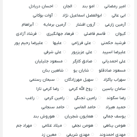
امیر رمضانی
امو بند
الجان
احسان دریادل
ابی عالی
ابوالفضل اسماعیل نژاد
آوات بوکانی
آرمین زارعی
آرون افشار
آرمین برمایه
آبراهام
کیوان
قاسم فاضلی
فرهاد جهانگیری
فرشاد آزادی
فرشید حکمتی
علی فرزامی
علیها
علیرضا رحیم پور
علیرضا اسپید
علی عزیزپور
علی شرفی
علی احمدیانی
صادق کارگر
مسعود جلیلیان
مسعود صادقلو
شایان یو
شاهین بنان
سهراب پاکزاد
سهیل مهرزادگان
سبحان رستمی
سامان یاسین
روح الله کرمی
رضا کرمی تارا
رضا سگوند
رامین تجنگی
رامین کرمی
راغب
حمید هیراد
حامد الماسی
حامد سنجابی
یوسف جمالی
همایون شجریان
هوروش بند
هومن پناهی
هومن نجفی
میلاد غلامی
مهراد جم
مهدی احمدوند
مهدی شریفی
معین زد