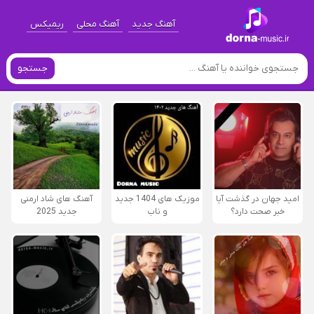
آهنگ جدید
آهنگ محلی
ریمیکس
جستجو
امید جهان در گذشت آیا
موزیک های 1404 جدید
آهنگ های شاد ارمنی
خبر صحت دارد؟
و ناب
جدید 2025