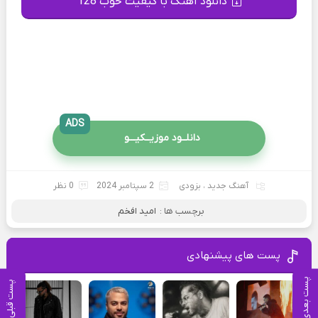
دانلود آهنگ با کیفیت خوب 128
ADS
دانلــود موزیــکیـــو
آهنگ جدید
،
بزودی
2 سپتامبر 2024
0 نظر
برچسب ها :
امید افخم
پست های پیشنهادی
پست بعدی
پست قبلی