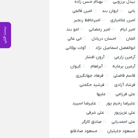
بیدل برزویی
بهنام حسن زاده
بابی
ایوان بند
امین فالجی
امین غلامیاری
امیرحافظ رنجبر
امیر لیام
امیر رمضانی
امو بند
پست قبلی
الجان
احسان دریادل
ابی عالی
ابوالفضل اسماعیل نژاد
آوات بوکانی
آرمین زارعی
آرون افشار
آرمین برمایه
آبراهام
کیوان
قاسم فاضلی
فرهاد جهانگیری
فرشاد آزادی
فرشید حکمتی
علی فرزامی
علیها
علیرضا رحیم پور
علیرضا اسپید
علی عزیزپور
علی شرفی
علی احمدیانی
صادق کارگر
مسعود جلیلیان
مسعود صادقلو