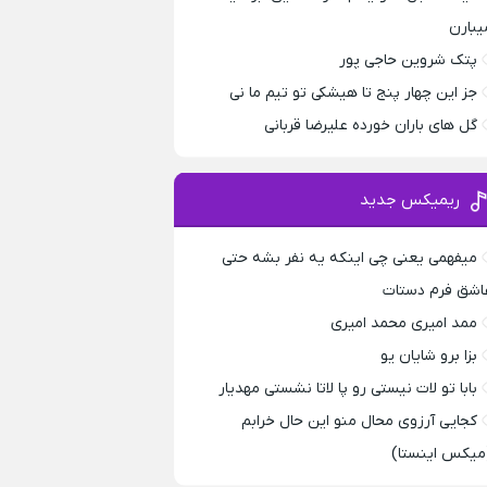
یبارن
پتک شروین حاجی پور
جز این چهار پنج تا هیشکی تو تیم ما نی
گل های باران خورده علیرضا قربانی
ریمیکس جدید
میفهمی یعنی چی اینکه یه نفر بشه حتی
اشق فرم دستات
ممد امیری محمد امیری
بزا برو شایان یو
بابا تو لات نیستی رو پا لاتا نشستی مهدیار
کجایی آرزوی محال منو این حال خرابم
میکس اینستا)