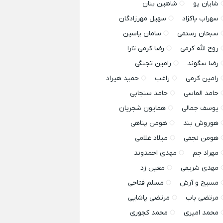
شایان یو
شاهین بنان
سهراب پاکزاد
سهیل مهرزادگان
سبحان رستمی
سامان یاسین
روح الله کرمی
رضا کرمی تارا
رضا سگوند
رامین تجنگی
رامین کرمی
راغب
حمید هیراد
حامد الماسی
حامد سنجابی
یوسف جمالی
همایون شجریان
هوروش بند
هومن پناهی
هومن نجفی
میلاد غلامی
مهراد جم
مهدی احمدوند
مهدی شریفی
معین زد
مسیح و آرش
مسلم فتاحی
مرتضی باب
مرتضی پاشایی
محمد امیری
محمد کجوری