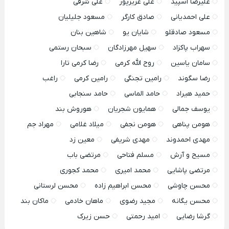
علیرضا اسپید
علی عزیزپور
علی شرفی
علی احمدیانی
صادق کارگر
مسعود جلیلیان
مسعود صادقلو
شایان یو
شاهین بنان
سهراب پاکزاد
سهیل مهرزادگان
سبحان رستمی
سامان یاسین
روح الله کرمی
رضا کرمی تارا
رضا سگوند
رامین تجنگی
رامین کرمی
راغب
حمید هیراد
حامد الماسی
حامد سنجابی
یوسف جمالی
همایون شجریان
هوروش بند
هومن پناهی
هومن نجفی
میلاد غلامی
مهراد جم
مهدی احمدوند
مهدی شریفی
معین زد
مسیح و آرش
مسلم فتاحی
مرتضی باب
مرتضی پاشایی
محمد امیری
محمد کجوری
محسن چاوشی
محسن ابراهیم زاده
محسن لرستانی
محسن یگانه
مجید رضوی
ماهان خادمی
ماکان بند
گرشا رضایی
امید رحمتی
حسن زیرک