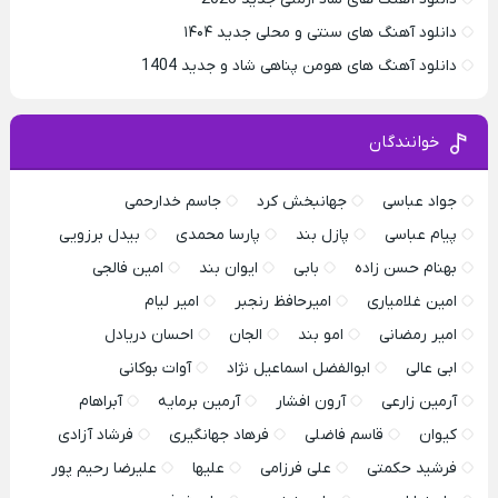
دانلود آهنگ های سنتی و محلی جدید ۱۴۰۴
دانلود آهنگ های هومن پناهی شاد و جدید 1404
خوانندگان
جواد عباسی
جهانبخش کرد
جاسم خدارحمی
پیام عباسی
پازل بند
پارسا محمدی
بیدل برزویی
بهنام حسن زاده
بابی
ایوان بند
امین فالجی
امین غلامیاری
امیرحافظ رنجبر
امیر لیام
امیر رمضانی
امو بند
الجان
احسان دریادل
ابی عالی
ابوالفضل اسماعیل نژاد
آوات بوکانی
آرمین زارعی
آرون افشار
آرمین برمایه
آبراهام
کیوان
قاسم فاضلی
فرهاد جهانگیری
فرشاد آزادی
فرشید حکمتی
علی فرزامی
علیها
علیرضا رحیم پور