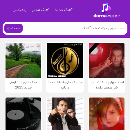
آهنگ جدید
آهنگ محلی
ریمیکس
جستجو
امید جهان در گذشت آیا
موزیک های 1404 جدید
آهنگ های شاد ارمنی
خبر صحت دارد؟
و ناب
جدید 2025