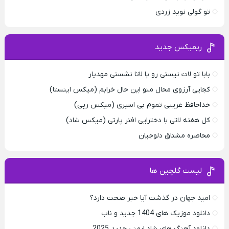
تو گولی نوید زردی
ریمیکس جدید
بابا تو لات نیستی رو پا لاتا نشستی مهدیار
کجایی آرزوی محال منو این حال خرابم (میکس اینستا)
خداحافظ غریبی تموم بی اسیری (میکس رپی)
کل هفته لاتی با دخترایی افتر پارتی (میکس شاد)
محاصره مشتاق دلوجیان
لیست گلچین ها
امید جهان در گذشت آیا خبر صحت دارد؟
دانلود موزیک های 1404 جدید و ناب
دانلود آهنگ های شاد ارمنی جدید 2025