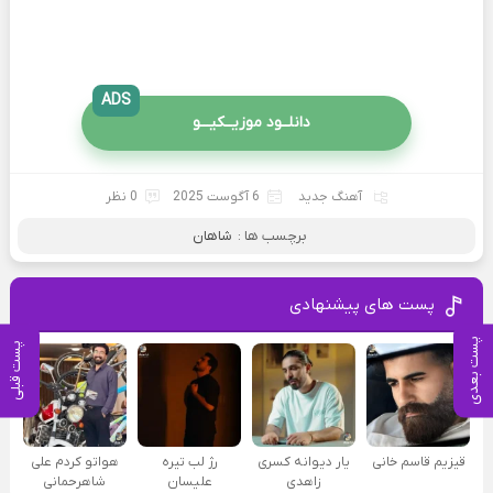
ADS
دانلــود موزیــکیـــو
آهنگ جدید
6 آگوست 2025
0 نظر
برچسب ها :
شاهان
پست های پیشنهادی
پست بعدی
پست قبلی
قیزیم قاسم خانی
یار دیوانه کسری
رژ لب تیره
هواتو کردم علی
زاهدی
علیسان
شاهرحمانی