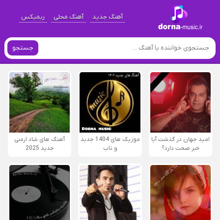
آهنگ جدید
آهنگ محلی
ریمیکس
جستجو
امید جهان در گذشت آیا
موزیک های 1404 جدید
آهنگ های شاد ارمنی
خبر صحت دارد؟
و ناب
جدید 2025