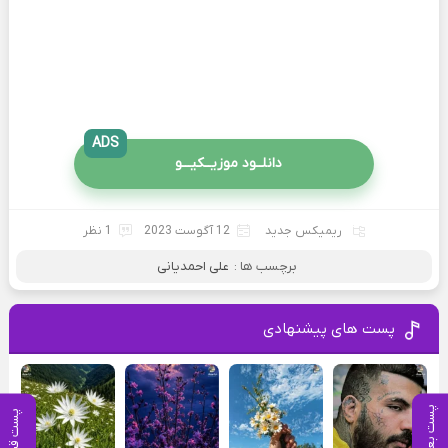
ADS
دانلــود موزیــکیـــو
ریمیکس جدید
12 آگوست 2023
1 نظر
برچسب ها :
علی احمدیانی
پست های پیشنهادی
پست بعدی
پست قبلی