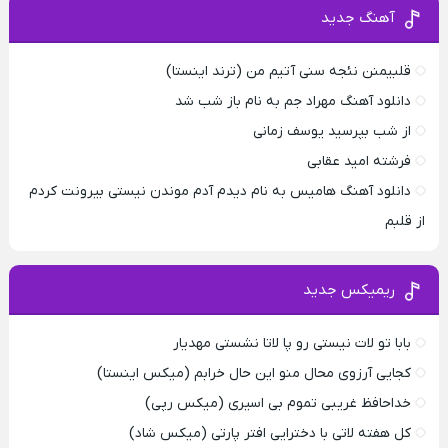
آهنگ جدید
قلبیمنن نئجه سنی آتیم من (ترند اینستا)
دانلود آهنگ مهراد جم به نام باز شب شد
از شب بپرسید یوسف زمانی
فرشته امید عقابی
دانلود آهنگ هامیس به نام دیدم آدم موندن نیستی بیرونت کردم
از قلبم
ریمیکس جدید
بابا تو لات نیستی رو پا لاتا نشستی مهدیار
کجایی آرزوی محال منو این حال خرابم (میکس اینستا)
خداحافظ غریبی تموم بی اسیری (میکس رپی)
کل هفته لاتی با دخترایی افتر پارتی (میکس شاد)