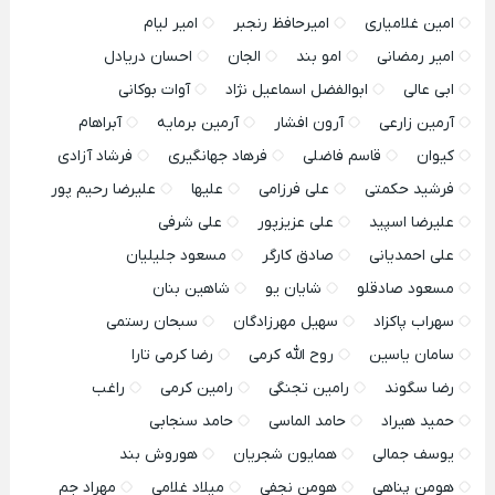
امین غلامیاری
امیرحافظ رنجبر
امیر لیام
امیر رمضانی
امو بند
الجان
احسان دریادل
ابی عالی
ابوالفضل اسماعیل نژاد
آوات بوکانی
آرمین زارعی
آرون افشار
آرمین برمایه
آبراهام
کیوان
قاسم فاضلی
فرهاد جهانگیری
فرشاد آزادی
فرشید حکمتی
علی فرزامی
علیها
علیرضا رحیم پور
علیرضا اسپید
علی عزیزپور
علی شرفی
علی احمدیانی
صادق کارگر
مسعود جلیلیان
مسعود صادقلو
شایان یو
شاهین بنان
سهراب پاکزاد
سهیل مهرزادگان
سبحان رستمی
سامان یاسین
روح الله کرمی
رضا کرمی تارا
رضا سگوند
رامین تجنگی
رامین کرمی
راغب
حمید هیراد
حامد الماسی
حامد سنجابی
یوسف جمالی
همایون شجریان
هوروش بند
هومن پناهی
هومن نجفی
میلاد غلامی
مهراد جم