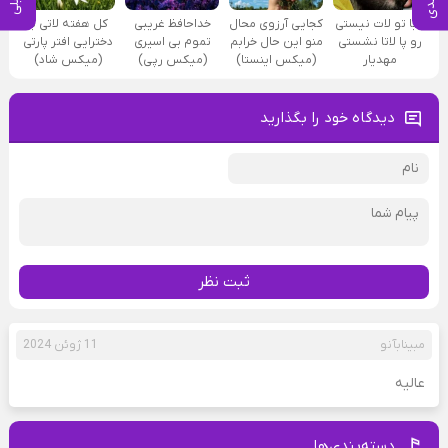
بابا تو لات نیستی
کجایی آرزوی محال
خداحافظ غریبی
کل هفته لاتی با
رو پا لاتا نشستی
منو این حال خرابم
تموم بی اسیری
دخترایی افتر پارتی
مهدیار
(میکس اینستا)
(میکس رپی)
(میکس شاد)
دیدگاه خود را بگذارید
ثبت نظر
مبینابآنو
11 ژوئن 2024
عالیه
دسته‌بندی‌ها