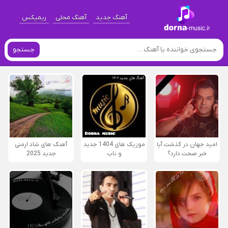
آهنگ جدید
آهنگ محلی
ریمیکس
جستجو
امید جهان در گذشت آیا
موزیک های 1404 جدید
آهنگ های شاد ارمنی
خبر صحت دارد؟
و ناب
جدید 2025