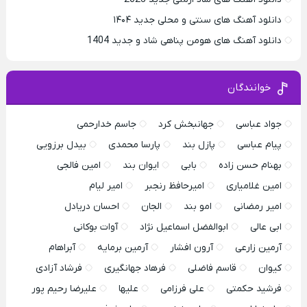
دانلود آهنگ های سنتی و محلی جدید ۱۴۰۴
دانلود آهنگ های هومن پناهی شاد و جدید 1404
خوانندگان
جواد عباسی
جهانبخش کرد
جاسم خدارحمی
پیام عباسی
پازل بند
پارسا محمدی
بیدل برزویی
بهنام حسن زاده
بابی
ایوان بند
امین فالجی
امین غلامیاری
امیرحافظ رنجبر
امیر لیام
امیر رمضانی
امو بند
الجان
احسان دریادل
ابی عالی
ابوالفضل اسماعیل نژاد
آوات بوکانی
آرمین زارعی
آرون افشار
آرمین برمایه
آبراهام
کیوان
قاسم فاضلی
فرهاد جهانگیری
فرشاد آزادی
فرشید حکمتی
علی فرزامی
علیها
علیرضا رحیم پور