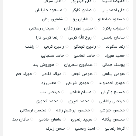
علیرضا اسپید
علی عزیزپور
علی شرفی
علی احمدیانی
صادق کارگر
مسعود جلیلیان
مسعود صادقلو
شایان یو
شاهین بنان
سهراب پاکزاد
سهیل مهرزادگان
سبحان رستمی
سامان یاسین
روح الله کرمی
رضا کرمی تارا
رضا سگوند
رامین تجنگی
رامین کرمی
راغب
حمید هیراد
حامد الماسی
حامد سنجابی
یوسف جمالی
همایون شجریان
هوروش بند
هومن پناهی
هومن نجفی
میلاد غلامی
مهراد جم
مهدی احمدوند
مهدی شریفی
معین زد
مسیح و آرش
مسلم فتاحی
مرتضی باب
مرتضی پاشایی
محمد امیری
محمد کجوری
محسن چاوشی
محسن ابراهیم زاده
محسن لرستانی
محسن یگانه
مجید رضوی
ماهان خادمی
ماکان بند
گرشا رضایی
امید رحمتی
حسن زیرک