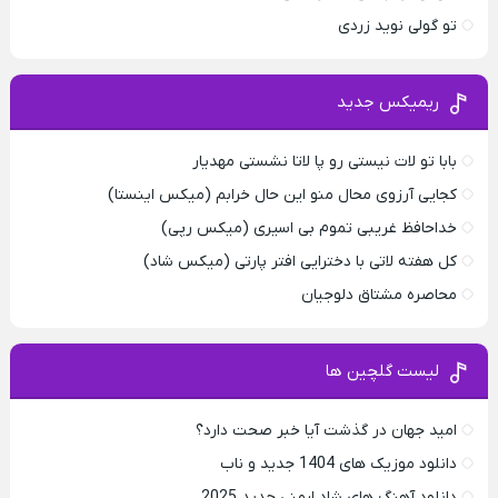
تو گولی نوید زردی
ریمیکس جدید
بابا تو لات نیستی رو پا لاتا نشستی مهدیار
کجایی آرزوی محال منو این حال خرابم (میکس اینستا)
خداحافظ غریبی تموم بی اسیری (میکس رپی)
کل هفته لاتی با دخترایی افتر پارتی (میکس شاد)
محاصره مشتاق دلوجیان
لیست گلچین ها
امید جهان در گذشت آیا خبر صحت دارد؟
دانلود موزیک های 1404 جدید و ناب
دانلود آهنگ های شاد ارمنی جدید 2025