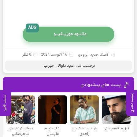
ADS
دانلــود موزیــکیـــو
آهنگ جدید
،
بزودی
16 آگوست 2024
0 نظر
برچسب ها :
امید داوالا
،
مهراب
پست های پیشنهادی
پست بعدی
پست قبلی
قیزیم قاسم خانی
یار دیوانه کسری
رژ لب تیره
هواتو کردم علی
زاهدی
علیسان
شاهرحمانی