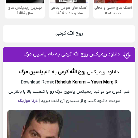
آهنگ های سنتی و محلی
آهنگ های هومن پناهی
بهترین ریمیکس های
جدید ۱۴۰۴
شاد و جدید 1404
سال 1404
روح الله کرمی
دانلود ریمیکس روح الله کرمی به نام یاسین مرگ
دانلود ریمیکس
روح الله کرمی
به
نام
یاسین مرگ
Download Remix
Roholah Karami
–
Yasin Marg R
هم اکنون می توانید ریمیکس یاسین مرگ رو با کیفیت بالا با بالاترین
سرعت دانلود کنید و از شنیدن آن لذت ببرید |
درنا موزیک