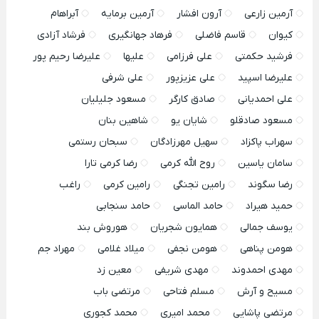
آرمین زارعی
آرون افشار
آرمین برمایه
آبراهام
کیوان
قاسم فاضلی
فرهاد جهانگیری
فرشاد آزادی
فرشید حکمتی
علی فرزامی
علیها
علیرضا رحیم پور
علیرضا اسپید
علی عزیزپور
علی شرفی
علی احمدیانی
صادق کارگر
مسعود جلیلیان
مسعود صادقلو
شایان یو
شاهین بنان
سهراب پاکزاد
سهیل مهرزادگان
سبحان رستمی
سامان یاسین
روح الله کرمی
رضا کرمی تارا
رضا سگوند
رامین تجنگی
رامین کرمی
راغب
حمید هیراد
حامد الماسی
حامد سنجابی
یوسف جمالی
همایون شجریان
هوروش بند
هومن پناهی
هومن نجفی
میلاد غلامی
مهراد جم
مهدی احمدوند
مهدی شریفی
معین زد
مسیح و آرش
مسلم فتاحی
مرتضی باب
مرتضی پاشایی
محمد امیری
محمد کجوری