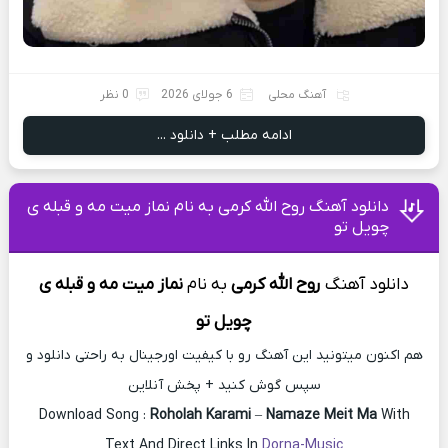
آهنگ محلی
6 جولای 2026
0 نظر
ادامه مطلب + دانلود ...
دانلود آهنگ روح الله کرمی به نام نماز میت مه و قبله ی
چویل تو
دانلود آهنگ
روح الله کرمی
به
نام
نماز میت مه و قبله ی
چویل تو
هم اکنون میتونید این آهنگ رو با کیفیت اورجینال به راحتی دانلود و
سپس گوش کنید + پخش آنلاین
Download Song :
Roholah Karami
–
Namaze Meit Ma
With
Text And Direct Links In
Dorna-Music