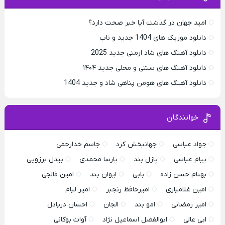
امید جهان در گذشت آیا خبر صحت دارد؟
دانلود موزیک های 1404 جدید و ناب
دانلود آهنگ های شاد ارمنی جدید 2025
دانلود آهنگ های سنتی و محلی جدید ۱۴۰۴
دانلود آهنگ های هومن پناهی شاد و جدید 1404
خوانندگان
جواد عباسی
جهانبخش کرد
جاسم خدارحمی
پیام عباسی
پازل بند
پارسا محمدی
بیدل برزویی
بهنام حسن زاده
بابی
ایوان بند
امین فالجی
امین غلامیاری
امیرحافظ رنجبر
امیر لیام
امیر رمضانی
امو بند
الجان
احسان دریادل
ابی عالی
ابوالفضل اسماعیل نژاد
آوات بوکانی