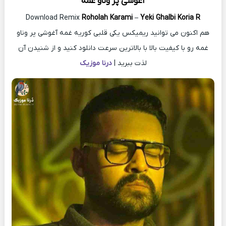
آغوشی پر وناو غمه
Download Remix
Roholah Karami
–
Yeki Ghalbi Koria R
هم اکنون می توانید ریمیکس یکی قلبی کوریه غمه آغوشی پر وناو
غمه رو با کیفیت بالا با بالاترین سرعت دانلود کنید و از شنیدن آن
لذت ببرید |
درنا موزیک