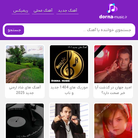
آهنگ جدید
آهنگ محلی
ریمیکس
جستجو
امید جهان در گذشت آیا
موزیک های 1404 جدید
آهنگ های شاد ارمنی
خبر صحت دارد؟
و ناب
جدید 2025