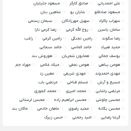
علی احمدیانی
صادق کارگر
مسعود جلیلیان
مسعود صادقلو
شایان یو
شاهین بنان
سهراب پاکزاد
سهیل مهرزادگان
سبحان رستمی
سامان یاسین
روح الله کرمی
رضا کرمی تارا
رضا سگوند
رامین تجنگی
رامین کرمی
راغب
حمید هیراد
حامد الماسی
حامد سنجابی
یوسف جمالی
همایون شجریان
هوروش بند
هومن پناهی
هومن نجفی
میلاد غلامی
مهراد جم
مهدی احمدوند
مهدی شریفی
معین زد
مسیح و آرش
مسلم فتاحی
مرتضی باب
مرتضی پاشایی
محمد امیری
محمد کجوری
محسن چاوشی
محسن ابراهیم زاده
محسن لرستانی
محسن یگانه
مجید رضوی
ماهان خادمی
ماکان بند
گرشا رضایی
امید رحمتی
حسن زیرک