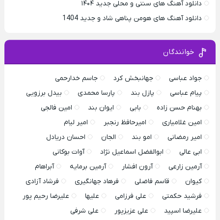
دانلود آهنگ های سنتی و محلی جدید ۱۴۰۴
دانلود آهنگ های هومن پناهی شاد و جدید 1404
خوانندگان
جواد عباسی
جهانبخش کرد
جاسم خدارحمی
پیام عباسی
پازل بند
پارسا محمدی
بیدل برزویی
بهنام حسن زاده
بابی
ایوان بند
امین فالجی
امین غلامیاری
امیرحافظ رنجبر
امیر لیام
امیر رمضانی
امو بند
الجان
احسان دریادل
ابی عالی
ابوالفضل اسماعیل نژاد
آوات بوکانی
آرمین زارعی
آرون افشار
آرمین برمایه
آبراهام
کیوان
قاسم فاضلی
فرهاد جهانگیری
فرشاد آزادی
فرشید حکمتی
علی فرزامی
علیها
علیرضا رحیم پور
علیرضا اسپید
علی عزیزپور
علی شرفی