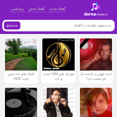
آهنگ جدید
آهنگ محلی
ریمیکس
جستجو
امید جهان در گذشت آیا
موزیک های 1404 جدید
آهنگ های شاد ارمنی
خبر صحت دارد؟
و ناب
جدید 2025