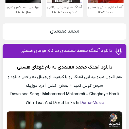
آهنگ های سنتی و محلی
آهنگ های هومن پناهی
بهترین ریمیکس های
جدید ۱۴۰۴
شاد و جدید 1404
سال 1404
محمد معتمدی
دانلود آهنگ محمد معتمدی به نام غوغای هستی
دانلود آهنگ
محمد معتمدی
به
نام
غوغای هستی
هم اکنون میتونید این آهنگ رو با کیفیت اورجینال به راحتی دانلود و
سپس گوش کنید + پخش آنلاین | درنا موزیک
Download Song :
Mohammad Motamedi
–
Ghoghaye Hasti
With Text And Direct Links In
Dorna-Music